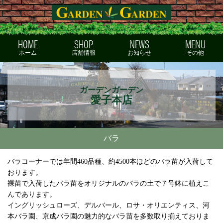
ガーデンガーデン
HOME
SHOP
NEWS
MENU
ホーム
店舗情報
お知らせ
その他
ガーデンガーデン
愛子本店
バラ
バラコーナーでは年間460品種、約4500本ほどのバラ苗が入荷して
おります。
裸苗で入荷したバラ苗をオリジナルのバラの土で７号鉢に植えこ
んであります。
イングリッシュローズ、デルバール、ロサ・オリエンティス、河
本バラ園、京成バラ園の魅力的なバラ苗を多数取り揃えておりま