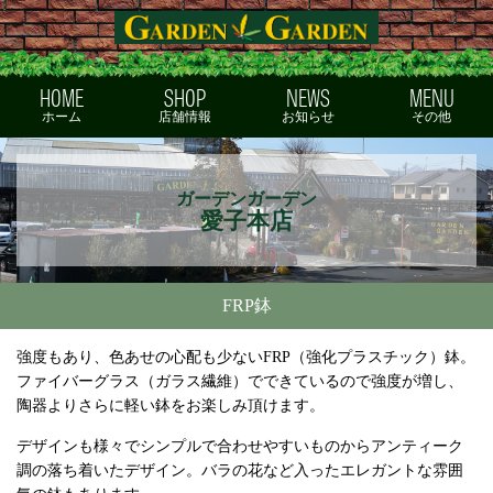
ガーデンガーデン
HOME
SHOP
NEWS
MENU
ホーム
店舗情報
お知らせ
その他
ガーデンガーデン
愛子本店
FRP鉢
強度もあり、色あせの心配も少ないFRP（強化プラスチック）鉢。
ファイバーグラス（ガラス繊維）でできているので強度が増し、
陶器よりさらに軽い鉢をお楽しみ頂けます。
デザインも様々でシンプルで合わせやすいものからアンティーク
調の落ち着いたデザイン。バラの花など入ったエレガントな雰囲