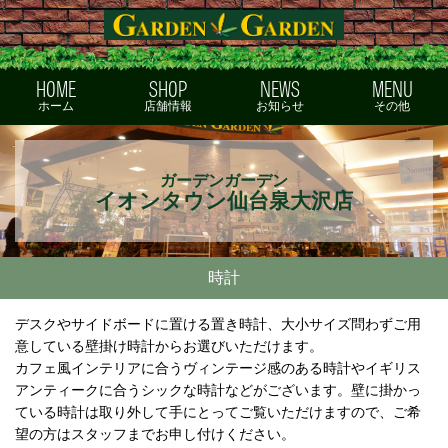
ガーデンガーデン
HOME
SHOP
NEWS
MENU
ホーム
店舗情報
お知らせ
その他
ガーデンガーデン
イオンタウン仙台泉大沢店
時計
デスクやサイドボードに置ける置き時計、大小サイズ問わずご用
意している壁掛け時計からお選びいただけます。
カフェ風インテリアに合うヴィンテージ感のある時計やイギリス
アンティークに合うシックな時計などがございます。壁に掛かっ
ている時計は取り外して手にとってご覧いただけますので、ご希
望の方はスタッフまでお申し付けください。